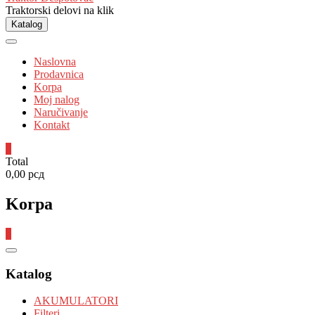
Traktorski delovi na klik
Katalog
Naslovna
Prodavnica
Korpa
Moj nalog
Naručivanje
Kontakt
0
Total
0,00 рсд
Korpa
0
Catalog
Menu
Katalog
AKUMULATORI
Filteri