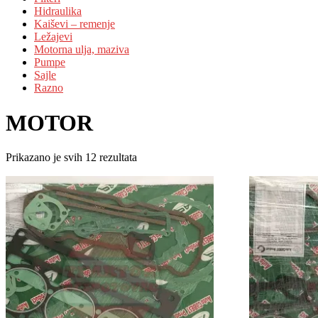
Hidraulika
Kaiševi – remenje
Ležajevi
Motorna ulja, maziva
Pumpe
Sajle
Razno
MOTOR
Prikazano je svih 12 rezultata