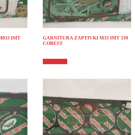
M033 IMT
GARNITURA ZAPTIVKI M33 IMT 539
COBEST
Pročitajte još