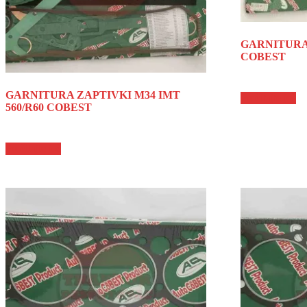
GARNITURA 
COBEST
GARNITURA ZAPTIVKI M34 IMT
Pročitajte još
560/R60 COBEST
Pročitajte još