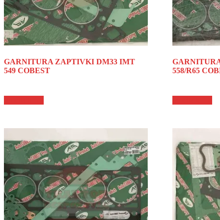
GARNITURA ZAPTIVKI DM33 IMT
GARNITURA
549 COBEST
558/R65 CO
Pročitajte još
Pročitajte još