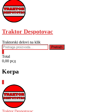
Traktor Despotovac
Traktorski delovi na klik
Pretraga
Pretraži
za:
0
Total
0,00 рсд
Korpa
0
Traktor Despotovac