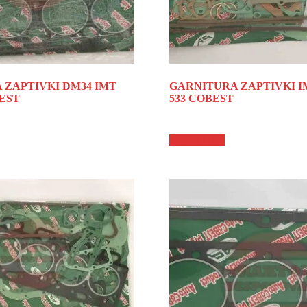
 ZAPTIVKI DM34 IMT
GARNITURA ZAPTIVKI I
BEST
533 COBEST
Pročitajte još