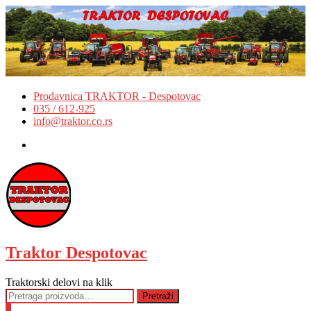
Skip
to
content
Prodavnica TRAKTOR - Despotovac
035 / 612-925
info@traktor.co.rs
Facebook
Traktor Despotovac
Traktorski delovi na klik
Pretraga
Pretraži
za:
0