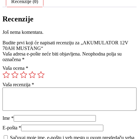
Recenzije (0)
Recenzije
Još nema komentara.
Budite prvi koji će napisati recenziju za „AKUMULATOR 12V
70AH MUSTANG“
Vaša adresa e-pošte neće biti objavljena.
Neophodna polja su
označena
*
Vaša ocena
*
Vaša recenzija
*
Ime
*
E-pošta
*
Sačuvaj moje ime, e-poštu i veb mesto u ovom pregledaču veba