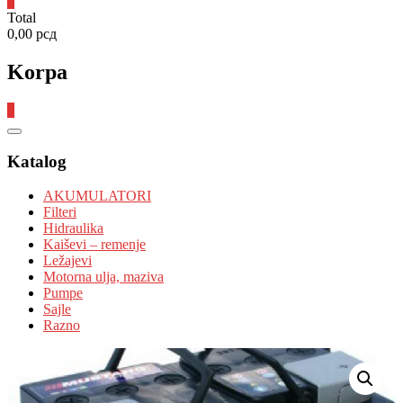
0
Total
0,00 рсд
Korpa
0
Catalog
Menu
Katalog
AKUMULATORI
Filteri
Hidraulika
Kaiševi – remenje
Ležajevi
Motorna ulja, maziva
Pumpe
Sajle
Razno