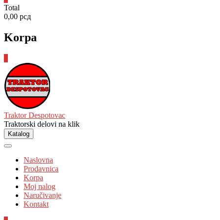
Total
0,00 рсд
Korpa
0
Traktor Despotovac
Traktorski delovi na klik
Katalog
Naslovna
Prodavnica
Korpa
Moj nalog
Naručivanje
Kontakt