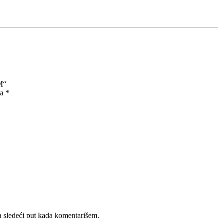
M“
na
*
 sledeći put kada komentarišem.