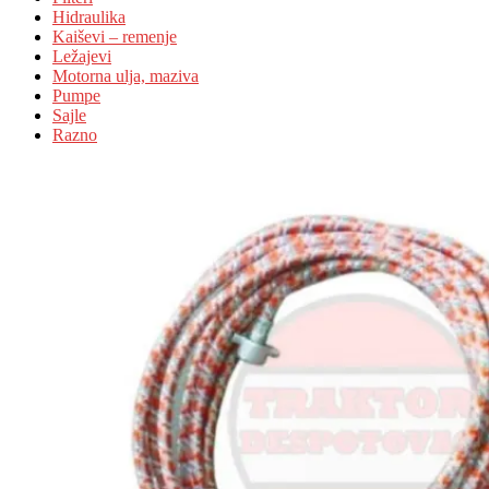
Hidraulika
Kaiševi – remenje
Ležajevi
Motorna ulja, maziva
Pumpe
Sajle
Razno