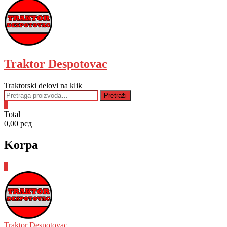
Traktor Despotovac
Traktorski delovi na klik
Pretraga
Pretraži
za:
0
Total
0,00 рсд
Korpa
0
Traktor Despotovac