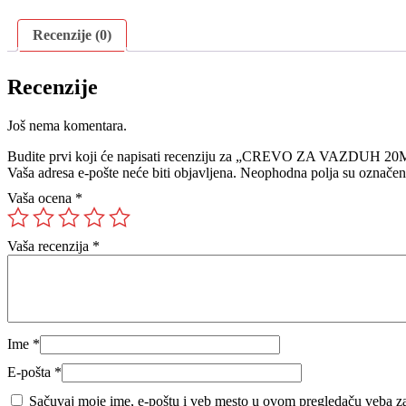
Recenzije (0)
Recenzije
Još nema komentara.
Budite prvi koji će napisati recenziju za „CREVO ZA VAZDUH 20
Vaša adresa e-pošte neće biti objavljena.
Neophodna polja su označe
Vaša ocena
*
Vaša recenzija
*
Ime
*
E-pošta
*
Sačuvaj moje ime, e-poštu i veb mesto u ovom pregledaču veba za