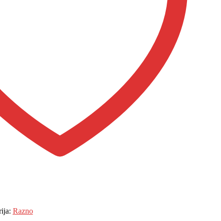
ija:
Razno