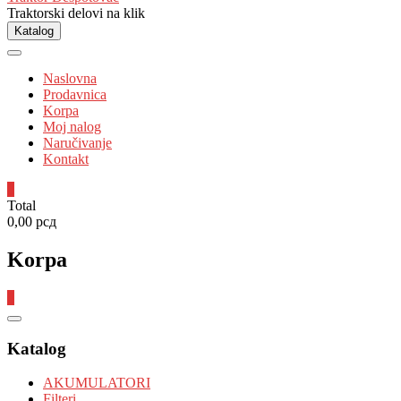
Traktorski delovi na klik
Katalog
Naslovna
Prodavnica
Korpa
Moj nalog
Naručivanje
Kontakt
0
Total
0,00 рсд
Korpa
0
Catalog
Menu
Katalog
AKUMULATORI
Filteri