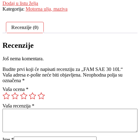
Dodaj u listu želja
Kategorija:
Motorna ulja, maziva
Recenzije (0)
Recenzije
Još nema komentara.
Budite prvi koji će napisati recenziju za „FAM SAE 30 10L“
Vaša adresa e-pošte neće biti objavljena.
Neophodna polja su
označena
*
Vaša ocena
*
Vaša recenzija
*
Ime
*