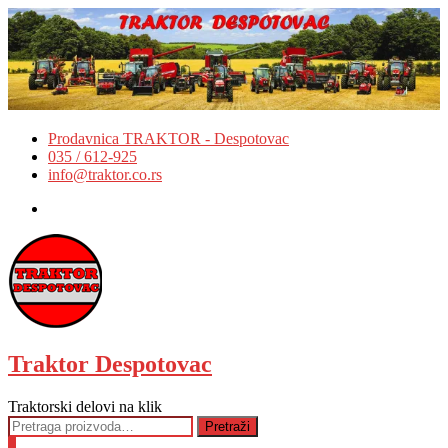
Skip
to
content
Prodavnica TRAKTOR - Despotovac
035 / 612-925
info@traktor.co.rs
Facebook
Traktor Despotovac
Traktorski delovi na klik
Pretraga
Pretraži
za:
0