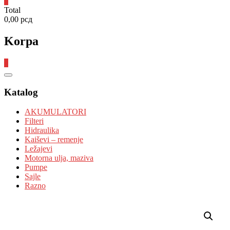
0
Total
0,00 рсд
Korpa
0
Catalog
Menu
Katalog
AKUMULATORI
Filteri
Hidraulika
Kaiševi – remenje
Ležajevi
Motorna ulja, maziva
Pumpe
Sajle
Razno