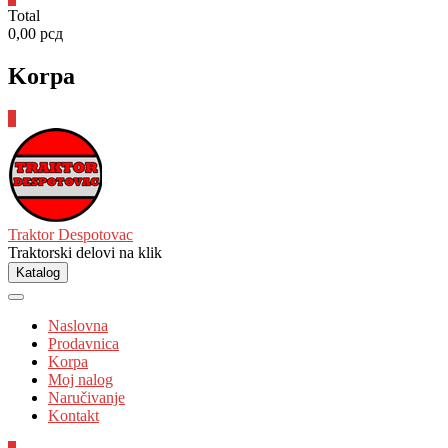
Total
0,00 рсд
Korpa
0
Traktor Despotovac
Traktorski delovi na klik
Katalog
Naslovna
Prodavnica
Korpa
Moj nalog
Naručivanje
Kontakt