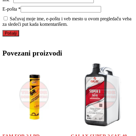
E-pošta
*
Sačuvaj moje ime, e-poštu i veb mesto u ovom pregledaču veba
za sledeći put kada komentarišem.
Povezani proizvodi