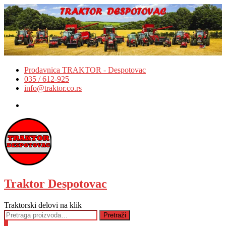
Skip
to
content
Prodavnica TRAKTOR - Despotovac
035 / 612-925
info@traktor.co.rs
Facebook
Traktor Despotovac
Traktorski delovi na klik
Pretraga
Pretraži
za:
0