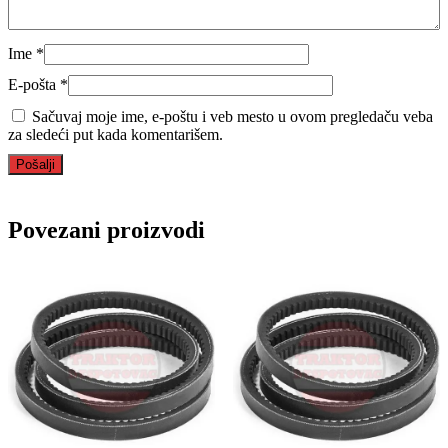
Ime
*
E-pošta
*
Sačuvaj moje ime, e-poštu i veb mesto u ovom pregledaču veba
za sledeći put kada komentarišem.
Povezani proizvodi