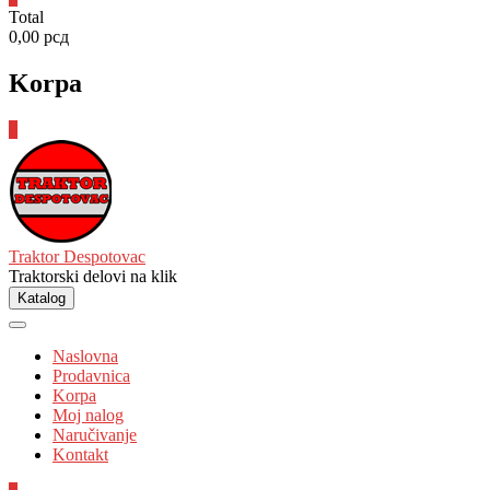
Total
0,00 рсд
Korpa
0
Traktor Despotovac
Traktorski delovi na klik
Katalog
Naslovna
Prodavnica
Korpa
Moj nalog
Naručivanje
Kontakt