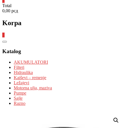
0
Total
0,00 рсд
Korpa
0
Catalog
Menu
Katalog
AKUMULATORI
Filteri
Hidraulika
Kaiševi – remenje
Ležajevi
Motorna ulja, maziva
Pumpe
Sajle
Razno