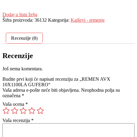
Dodaj u listu želja
Šifra proizvoda:
36132
Kategorija:
Kaiševi - remenje
Recenzije (0)
Recenzije
Još nema komentara.
Budite prvi koji će napisati recenziju za „REMEN AVX
10X1100LA GUFERO“
Vaša adresa e-pošte neće biti objavljena.
Neophodna polja su
označena
*
Vaša ocena
*
Vaša recenzija
*